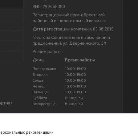
УНП: 290468380
Регистрационный орган: Брестский
районный исполнительный комитет
Дата регистрации компании: 05.06.2019
Местонахождение книги замечаний и
предложений: ул. Дзержинского, 34
Режим работы:
День
Время работы
Понедельник
10:00-19:00
Вторник
10:00-19:00
Среда
10:00-19:00
Четверг
10:00-19:00
Пятница
10:00-19:00
Суббота
Выходной
ортная
Воскресенье
Выходной
 персональных рекомендаций.