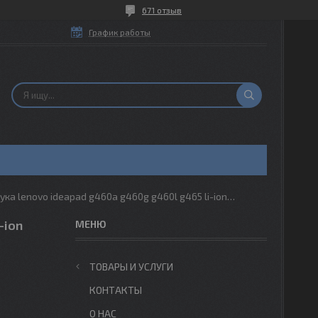
671 отзыв
График работы
Акб для ноутбука lenovo ideapad g460a g460g g460l g465 li-ion 10,8v 6600mah черный
-ion
ТОВАРЫ И УСЛУГИ
КОНТАКТЫ
О НАС