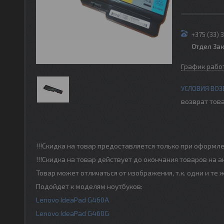
+375 (33) 
Отдел За
График рабо
возврат това
!!!Скидка на товар предоставляется только при оформле
!!!Скидка на товар действует до окончания товаров на а
Товар может отличаться от изображения, т.к. одни и т
Подойдет к моделям ноутбуков:
Lenovo IdeaPad G460A
Lenovo IdeaPad G460G