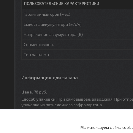
ПОЛЬЗОВАТЕЛЬСКИЕ ХАРАКТЕРИСТИКИ
Гарантийный срок (мес)
Емкость аккумулятора (мА/ч)
Напряжение аккумулятора (В)
Совместимость
Тип разъема
Информация для заказа
Цена:
76
руб.
Способ упаковки:
При самовывозе: заводская. При отпр
упаковка из пятислойного гофрокартона.
Мы используем файлы cookie