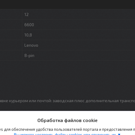
12
6600
10,8
Lenovo
8-pin
авке курьером или почтой: заводская плюс дополнительная трансп
Обработка файлов cookie
s для обеспечения удобства пользователей портала и предоставления
Вы можете настроить файлы cookies или отключить их.