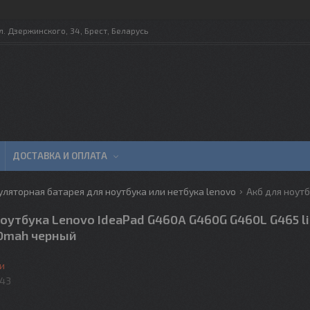
л. Дзержинского, 34, Брест, Беларусь
ДОСТАВКА И ОПЛАТА
ляторная батарея для ноутбука или нетбука lenovo
оутбука Lenovo IdeaPad G460A G460G G460L G465 li
00mah черный
и
43