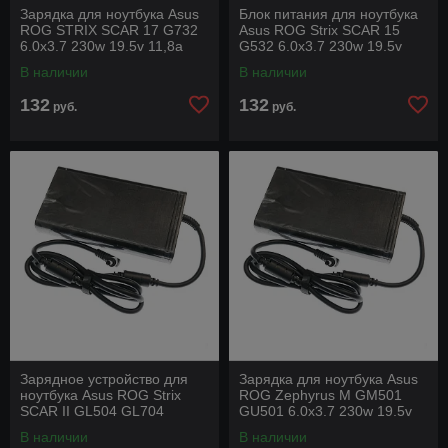
Зарядка для ноутбука Asus
Блок питания для ноутбука
ROG STRIX SCAR 17 G732
Asus ROG Strix SCAR 15
6.0x3.7 230w 19.5v 11,8a
G532 6.0x3.7 230w 19.5v
под оригинал с силовым
11,8a под оригинал с
В наличии
В наличии
кабелем
силовым кабелем
132
132
руб.
руб.
Зарядное устройство для
Зарядка для ноутбука Asus
ноутбука Asus ROG Strix
ROG Zephyrus M GM501
SCAR II GL504 GL704
GU501 6.0x3.7 230w 19.5v
6.0x3.7 230w 19.5v 11,8a
11,8a под оригинал с
В наличии
В наличии
под оригинал с
силовым кабелем