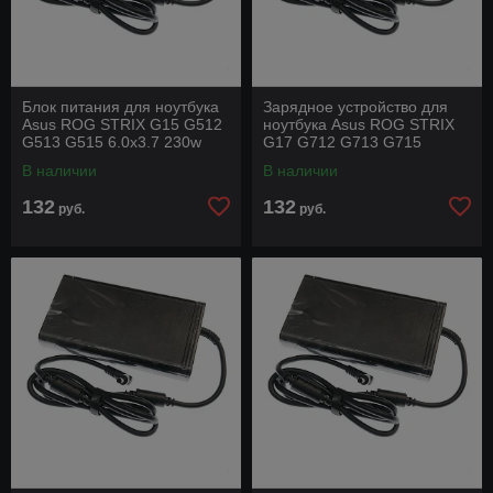
Блок питания для ноутбука
Зарядное устройство для
Asus ROG STRIX G15 G512
ноутбука Asus ROG STRIX
G513 G515 6.0x3.7 230w
G17 G712 G713 G715
19.5v 11,8a под оригинал с
6.0x3.7 230w 19.5v 11,8a
В наличии
В наличии
силовым
под оригинал с
132
132
руб.
руб.