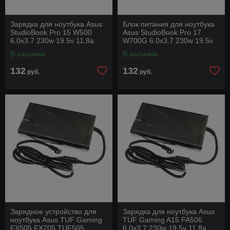
Зарядка для ноутбука Asus
Блок питания для ноутбука
StudioBook Pro 15 W500
Asus StudioBook Pro 17
6.0x3.7 230w 19.5v 11,8a
W700G 6.0x3.7 230w 19.5v
под оригинал с силовым
11,8a под оригинал с
В наличии
В наличии
кабелем
силовым кабелем
132
132
руб.
руб.
Зарядное устройство для
Зарядка для ноутбука Asus
ноутбука Asus TUF Gaming
TUF Gaming A15 FA506
FX505 FX705 TUF505
6.0x3.7 230w 19.5v 11,8a