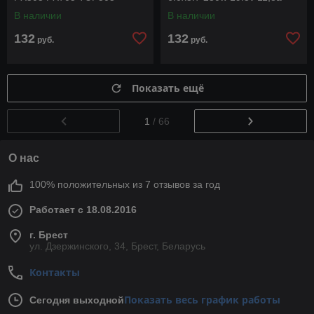
TUF705 6.0x3.7 230w 19.5v
под оригинал с силовым
В наличии
В наличии
11,8a под
кабелем
132
132
руб.
руб.
Показать ещё
1
/ 66
О нас
100% положительных из 7 отзывов за год
Работает с 18.08.2016
г. Брест
ул. Дзержинского, 34, Брест, Беларусь
Контакты
Показать весь график работы
Сегодня выходной