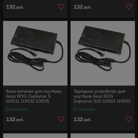
132
132
руб.
руб.
Блок питания для ноутбука
Зарядное устройство для
Asus ROG Zephyrus S
ноутбука Asus ROG
GX531 GX532 GX535
Zephyrus S15 GX501 GX502
6.0x3.7 230w 19.5v 11,8a
6.0x3.7 230w 19.5v 11,8a
В наличии
В наличии
под оригинал с
под оригинал с
132
132
руб.
руб.