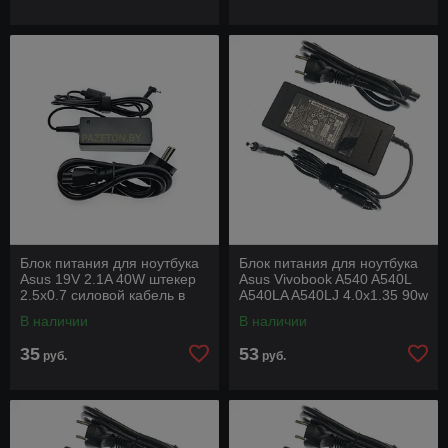
Блок питания для ноутбука
Блок питания для ноутбука
Asus 19V 2.1A 40W штекер
Asus Vivobook A540 A540L
2.5x0.7 силовой кабель в
A540LA A540LJ 4.0x1.35 90w
комплекте
19v 4,74a под оригинал с
В наличии
В наличии
силовым
35
53
руб.
руб.