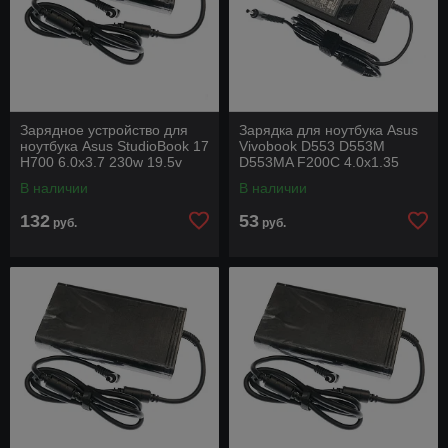
Зарядное устройство для
Зарядка для ноутбука Asus
ноутбука Asus StudioBook 17
Vivobook D553 D553M
H700 6.0x3.7 230w 19.5v
D553MA F200C 4.0x1.35
11,8a под оригинал с
90w 19v 4,74a под оригинал
В наличии
В наличии
силовым
с силовым
132
53
руб.
руб.