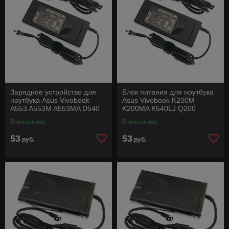
Зарядное устройство для
Блок питания для ноутбука
ноутбука Asus Vivobook
Asus Vivobook K200M
A553 A553M A553MA D540
K200MA K540LJ Q200
4.0x1.35 90w 19v 4,74a под
4.0x1.35 90w 19v 4,74a под
В наличии
В наличии
оригинал с
оригинал с силовым
53
53
руб.
руб.