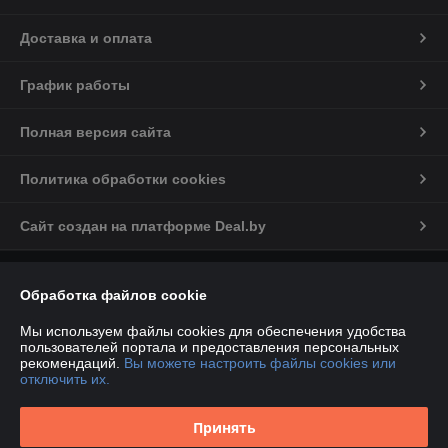
Доставка и оплата
График работы
Полная версия сайта
Политика обработки cookies
Сайт создан на платформе Deal.by
Информация для покупателя
Обработка файлов cookie
Индивидуальный предприниматель:
ИП Марков С.А
224012, РБ, Брестская обл., г. Брест, ул. Дзержинского, д.34, пом.№41
Мы используем файлы cookies для обеспечения удобства
пользователей портала и предоставления персональных
Регистрационный номер ЕГР: 290468380
рекомендаций.
Вы можете настроить файлы cookies или
отключить их.
УНП: 290468380
Регистрационный орган: Брестский районный исполнительный
Принять
комитет