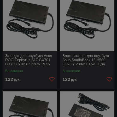
Зарядка для ноутбука Asus
Блок питания для ноутбука
ROG Zephyrus S17 GX701
Asus StudioBook 15 H500
GX703 6.0x3.7 230w 19.5v
6.0x3.7 230w 19.5v 11,8a
11,8a под оригинал с
под оригинал с силовым
В наличии
В наличии
силовым кабелем
кабелем
132
132
руб.
руб.