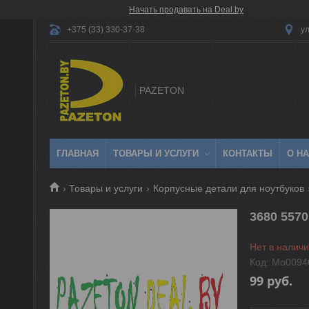
Начать продавать на Deal.by
ул
+375 (33) 330-37-38
PAZETON
ГЛАВНАЯ
ТОВАРЫ И УСЛУГИ
КОНТАКТЫ
О Н
Товары и услуги
Корпусные детали для ноутбуков
3680 557
Нет в налич
Код:
Mo0094
99
руб.