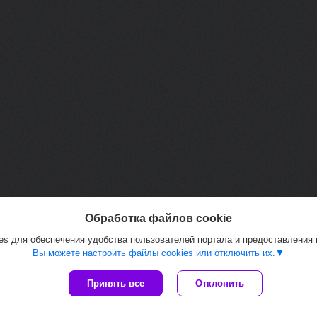
Обработка файлов cookie
s для обеспечения удобства пользователей портала и предоставления
Вы можете настроить файлы cookies или отключить их.
Принять все
Отклонить
Сайт создан на платформе Deal.by
Политика обработки файлов cookies
PAZETON |
Пожаловаться на контент