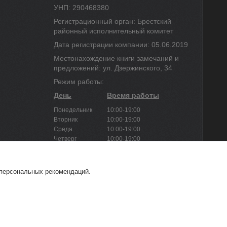
УНП: 290468380
Регистрационный орган: Брестский
районный исполнительный комитет
Дата регистрации компании: 05.06.2019
Местонахождение книги замечаний и
предложений: ул. Дзержинского, 34
Режим работы:
День
Время работы
Понедельник
10:00-19:00
Вторник
10:00-19:00
Среда
10:00-19:00
Четверг
10:00-19:00
Пятница
10:00-19:00
Суббота
Выходной
Воскресенье
Выходной
 персональных рекомендаций.