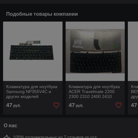
Подобные товары компании
Клавиатура для ноутбука
Клавиатура для ноутбука
Кла
Samsung NP355V4C и
ACER Travelmate 2200
BEN
других моделей
2300 2310 2400 2410
дру
ноутбуков
2420 2430 2440 2450
ноу
47
47
47
руб.
руб.
2480 и других моделей
О нас
100% положительных из 7 отзывов за год