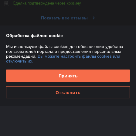
Сделка подтверждена через корзину
Показать все отзывы
Обработка файлов cookie
О нас
Мы используем файлы cookies для обеспечения удобства
пользователей портала и предоставления персональных
Контакты
рекомендаций.
Вы можете настроить файлы cookies или
отключить их.
Доставка и оплата
Принять
График работы
Отклонить
Полная версия сайта
Политика обработки cookies
Сайт создан на платформе Deal.by