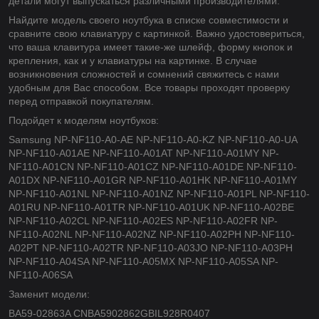
детали могут выпускаться различными производителями.
Найдите модель своего ноутбука в списке совместимости и
сравните свою клавиатуру с картинкой. Важно удостовериться,
что ваша клавитура имеет такие-же шлейф, форму кнопок и
крепления, как и у клавиатуры на картинке. В случае
возникновения сложностей и сомнений свяжитесь с нами
удобным для Вас способом. Все товары проходят проверку
перед отправкой покупателям.
Подойдет к моделям ноутбуков:
Samsung NP-NF110-A0-AE NP-NF110-A0-KZ NP-NF110-A0-UA
NP-NF110-A01AE NP-NF110-A01AT NP-NF110-A01MY NP-
NF110-A01CN NP-NF110-A01CZ NP-NF110-A01DE NP-NF110-
A01DX NP-NF110-A01GR NP-NF110-A01HK NP-NF110-A01MY
NP-NF110-A01NL NP-NF110-A01NZ NP-NF110-A01PL NP-NF110-
A01RU NP-NF110-A01TR NP-NF110-A01UK NP-NF110-A02BE
NP-NF110-A02CL NP-NF110-A02ES NP-NF110-A02FR NP-
NF110-A02NL NP-NF110-A02NZ NP-NF110-A02PH NP-NF110-
A02PT NP-NF110-A02TR NP-NF110-A03JO NP-NF110-A03PH
NP-NF110-A04SA NP-NF110-A05MX NP-NF110-A05SA NP-
NF110-A06SA
Заменит модели:
BA59-02863A CNBA5902862GBIL928R0407