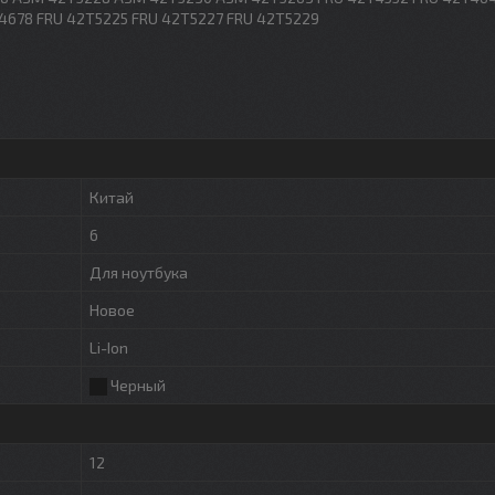
4678 FRU 42T5225 FRU 42T5227 FRU 42T5229
Китай
6
Для ноутбука
Новое
Li-Ion
Черный
12