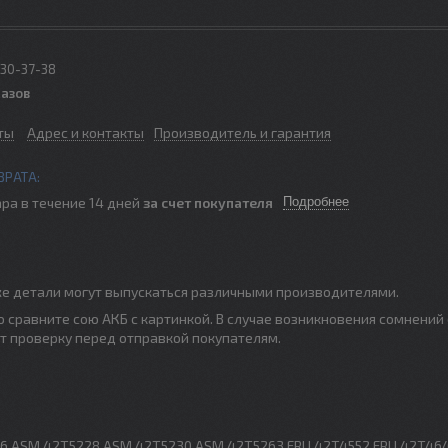
330-37-38
казов
ты
Адрес и контакты
Производитель и гарантия
ра в течение 14 дней
за счет покупателя
Подробнее
е же детали могут выпускаться различными производителями.
 сравните сою АКБ с картинкой. В случае возникновения сомнений
ят проверку перед отправкой покупателям.
6 ASM 42T5228 ASM 42T5230 ASM 42T5263 FRU 42T4552 FRU 42T46