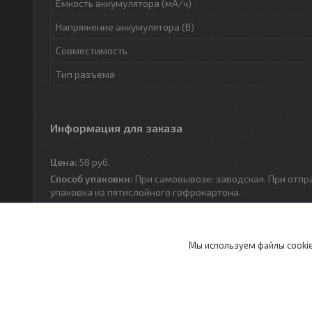
Емкость аккумулятора (мА/ч)
Напряжение аккумулятора (В)
Совместимость
Тип разъема
Информация для заказа
Цена:
58
руб.
Способ упаковки:
При самовывозе: заводская. При отпр
упаковка из пятислойного гофрокартона.
Мы используем файлы cookie