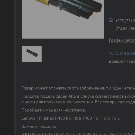
+375 (33) 
Отдел За
График рабо
возврат това
Товар может отличаться от изображения, т.к. одни и т
Найдите модель своей АКБ в списке совместимости либо
с нами для получения консультации. Все товары проход
Подойдет к моделям ноутбуков:
Lenovo ThinkPad R400 R61 R61i T400 T61 T61p T61u
Заменит модели:
41U3196 41U3197 ASM 42T4531 ASM 42T4547 ASM 42T522