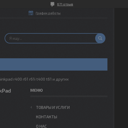
671 отзыв
График работы
nkpad r400 r61 r61i t400 t61 и других
nkPad
ТОВАРЫ И УСЛУГИ
КОНТАКТЫ
О НАС