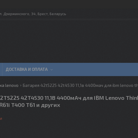
л. Дзержинского, 34, Брест, Беларусь
ДОСТАВКА И ОПЛАТА
ка lenovo
Батарея 42t5225 42t4530 11,1в 4400мач для ibm lenovo thi
2T5225 42T4530 11,1В 4400мАч для IBM Lenovo Thi
R61i T400 T61 и других
и
4