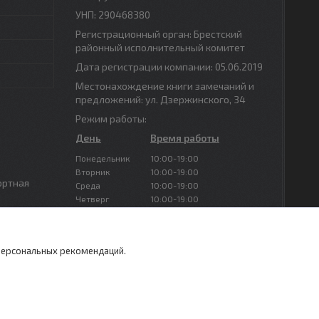
УНП: 290468380
Регистрационный орган: Брестский
районный исполнительный комитет
Дата регистрации компании: 05.06.2019
Местонахождение книги замечаний и
предложений: ул. Дзержинского, 34
Режим работы:
День
Время работы
Понедельник
10:00-19:00
Вторник
10:00-19:00
ортная
Среда
10:00-19:00
Четверг
10:00-19:00
Пятница
10:00-19:00
Суббота
Выходной
Воскресенье
Выходной
 персональных рекомендаций.