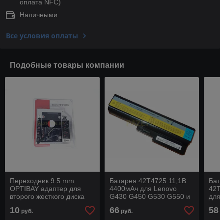
оплата NFC)
Наличными
Все условия оплаты
Подобные товары компании
Переходник 9.5 mm
Батарея 42T4725 11,1В
Ба
OPTIBAY адаптер для
4400мАч для Lenovo
42T
второго жесткого диска
G430 G450 G530 G550 и
для
для ноутбука Acer Asus
других
X22
10
66
58
руб.
руб.
Dell Fujitsu HP Lenovo