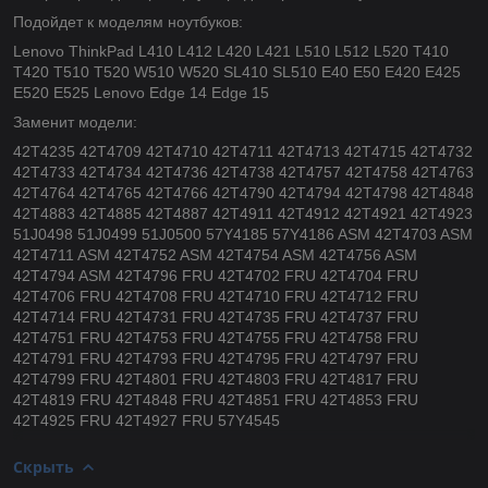
Подойдет к моделям ноутбуков:
Lenovo ThinkPad L410 L412 L420 L421 L510 L512 L520 T410
T420 T510 T520 W510 W520 SL410 SL510 E40 E50 E420 E425
E520 E525 Lenovo Edge 14 Edge 15
Заменит модели:
42T4235 42T4709 42T4710 42T4711 42T4713 42T4715 42T4732
42T4733 42T4734 42T4736 42T4738 42T4757 42T4758 42T4763
42T4764 42T4765 42T4766 42T4790 42T4794 42T4798 42T4848
42T4883 42T4885 42T4887 42T4911 42T4912 42T4921 42T4923
51J0498 51J0499 51J0500 57Y4185 57Y4186 ASM 42T4703 ASM
42T4711 ASM 42T4752 ASM 42T4754 ASM 42T4756 ASM
42T4794 ASM 42T4796 FRU 42T4702 FRU 42T4704 FRU
42T4706 FRU 42T4708 FRU 42T4710 FRU 42T4712 FRU
42T4714 FRU 42T4731 FRU 42T4735 FRU 42T4737 FRU
42T4751 FRU 42T4753 FRU 42T4755 FRU 42T4758 FRU
42T4791 FRU 42T4793 FRU 42T4795 FRU 42T4797 FRU
42T4799 FRU 42T4801 FRU 42T4803 FRU 42T4817 FRU
42T4819 FRU 42T4848 FRU 42T4851 FRU 42T4853 FRU
42T4925 FRU 42T4927 FRU 57Y4545
Скрыть