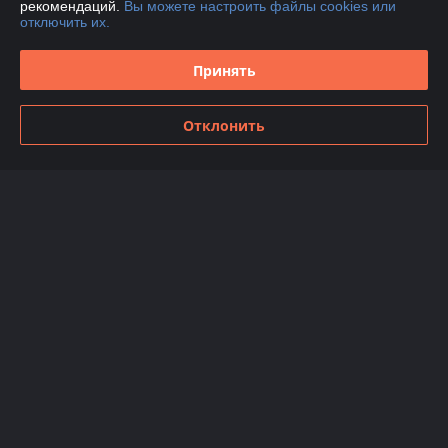
рекомендаций.
Вы можете настроить файлы cookies или
отключить их.
Доставка и оплата
Принять
График работы
Отклонить
Полная версия сайта
Политика обработки cookies
Сайт создан на платформе Deal.by
Информация для покупателя
Индивидуальный предприниматель:
ИП Марков С.А
224012, РБ, Брестская обл., г. Брест, ул. Дзержинского, д.34, пом.№41
Регистрационный номер ЕГР: 290468380
УНП: 290468380
Регистрационный орган: Брестский районный исполнительный
комитет