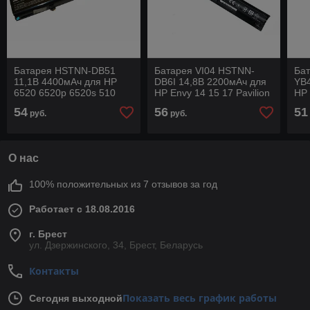
Батарея HSTNN-DB51
Батарея VI04 HSTNN-
Ба
11,1В 4400мАч для HP
DB6I 14,8В 2200мАч для
YB
6520 6520p 6520s 510
HP Envy 14 15 17 Pavilion
HP 
515 516 540 541 и других
15 17 ProBook 440 445 и
54
56
51
руб.
руб.
других
О нас
100% положительных из 7 отзывов за год
Работает с 18.08.2016
г. Брест
ул. Дзержинского, 34, Брест, Беларусь
Контакты
Показать весь график работы
Сегодня выходной