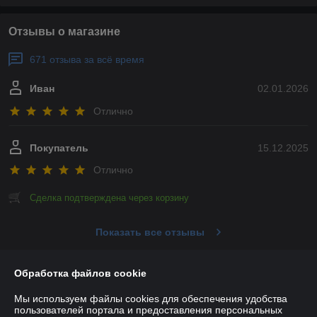
Отзывы о магазине
671 отзыва за всё время
Иван
02.01.2026
Отлично
Покупатель
15.12.2025
Отлично
Сделка подтверждена через корзину
Показать все отзывы
Обработка файлов cookie
О нас
Мы используем файлы cookies для обеспечения удобства
пользователей портала и предоставления персональных
Контакты