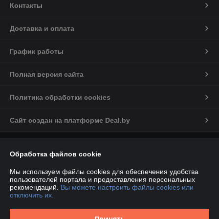
Контакты
Доставка и оплата
График работы
Полная версия сайта
Политика обработки cookies
Сайт создан на платформе Deal.by
Информация для покупателя
Обработка файлов cookie
Индивидуальный предприниматель:
ИП Марков С.А
224012, РБ, Брестская обл., г. Брест, ул. Дзержинского, д.34, пом.№41
Мы используем файлы cookies для обеспечения удобства
пользователей портала и предоставления персональных
Регистрационный номер ЕГР: 290468380
рекомендаций.
Вы можете настроить файлы cookies или
отключить их.
УНП: 290468380
Регистрационный орган: Брестский районный исполнительный
Принять