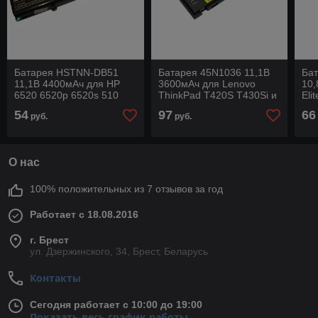
Батарея HSTNN-DB51
Батарея 45N1036 11,1В
Ба
11,1В 4400мАч для HP
3600мАч для Lenovo
10,
6520 6520p 6520s 510
ThinkPad T420S T430Si и
Eli
515 516 540 541 и других
других
Pro
54
97
66
руб.
руб.
65
О нас
100% положительных из 7 отзывов за год
Работает с 18.08.2016
г. Брест
ул. Дзержинского, 34, Брест, Беларусь
Контакты
Сегодня работает с 10:00 до 19:00
Показать весь график работы