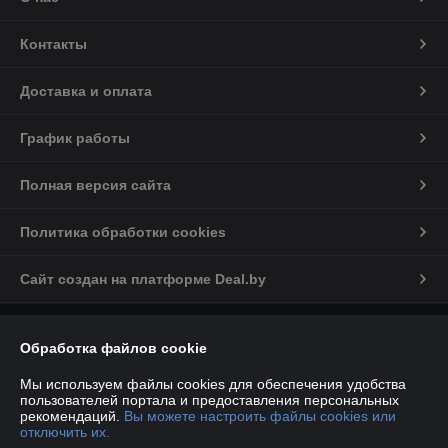
Контакты
Доставка и оплата
График работы
Полная версия сайта
Политика обработки cookies
Сайт создан на платформе Deal.by
Информация для покупателя
Обработка файлов cookie
Индивидуальный предприниматель:
ИП Марков С.А
224012, РБ, Брестская обл., г. Брест, ул. Дзержинского, д.34, пом.№41
Мы используем файлы cookies для обеспечения удобства
пользователей портала и предоставления персональных
Регистрационный номер ЕГР: 290468380
рекомендаций.
Вы можете настроить файлы cookies или
отключить их.
УНП: 290468380