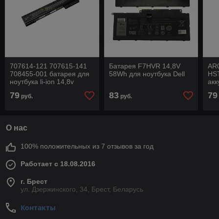
707614-121 707615-141
Батарея F7HVR 14,8V
AR
708455-001 батарея для
58Wh для ноутбука Dell
HS
ноутбука li-ion 14,8v
акк
4400mah черный
li-
79
83
79
руб.
руб.
че
О нас
100% положительных из 7 отзывов за год
Работает с 18.08.2016
г. Брест
ул. Дзержинского, 34, Брест, Беларусь
Контакты