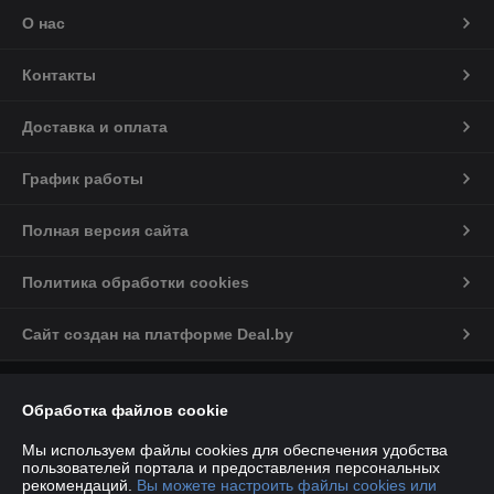
О нас
Контакты
Доставка и оплата
График работы
Полная версия сайта
Политика обработки cookies
Сайт создан на платформе Deal.by
Информация для покупателя
Обработка файлов cookie
Индивидуальный предприниматель:
ИП Марков С.А
224012, РБ, Брестская обл., г. Брест, ул. Дзержинского, д.34, пом.№41
Мы используем файлы cookies для обеспечения удобства
пользователей портала и предоставления персональных
Регистрационный номер ЕГР: 290468380
рекомендаций.
Вы можете настроить файлы cookies или