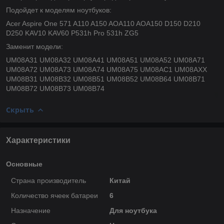
Подойдет к моделям ноутбуков:
Acer Aspire One 571 A110 A150 AOA110 AOA150 D150 D210
D250 KAV10 KAV60 P531h Pro 531h ZG5
Заменит модели:
UM08A31 UM08A32 UM08A41 UM08A51 UM08A52 UM08A71
UM08A72 UM08A73 UM08A74 UM08A75 UM08AC1 UM08AXX
UM08B31 UM08B32 UM08B51 UM08B52 UM08B64 UM08B71
UM08B72 UM08B73 UM08B74
Скрыть
Характеристики
Основные
Страна производитель
Китай
Количество ячеек батареи
6
Назначение
Для ноутбука