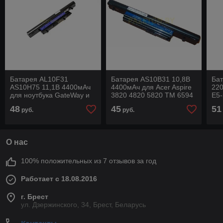
Батарея AL10F31
Батарея AS10B31 10,8В
Бат
AS10H75 11,1В 4400мАч
4400мАч для Acer Aspire
220
для ноутбука GateWay и
3820 4820 5820 TM 6594
E5-
других
и других
Ext
48
45
51
руб.
руб.
О нас
100% положительных из 7 отзывов за год
Работает с 18.08.2016
г. Брест
ул. Дзержинского, 34, Брест, Беларусь