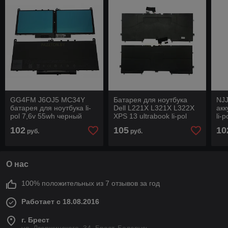
GG4FM J6OJ5 MC34Y
Батарея для ноутбука
NJ
батарея для ноутбука li-
Dell L221X L321X L322X
акк
pol 7,6v 55wh черный
XPS 13 ultrabook li-pol
li-
7,4v 47wh черный
102
105
10
руб.
руб.
О нас
100% положительных из 7 отзывов за год
Работает с 18.08.2016
г. Брест