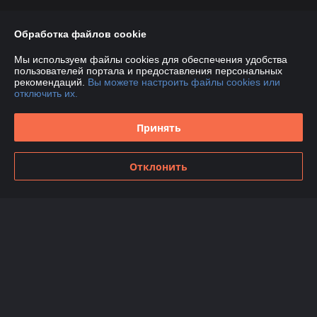
Обработка файлов cookie
О нас
Мы используем файлы cookies для обеспечения удобства
пользователей портала и предоставления персональных
Контакты
рекомендаций.
Вы можете настроить файлы cookies или
отключить их.
Доставка и оплата
Принять
График работы
Отклонить
Полная версия сайта
Политика обработки cookies
Сайт создан на платформе Deal.by
Информация для покупателя
Индивидуальный предприниматель:
ИП Марков С.А
224012, РБ, Брестская обл., г. Брест, ул. Дзержинского, д.34, пом.№41