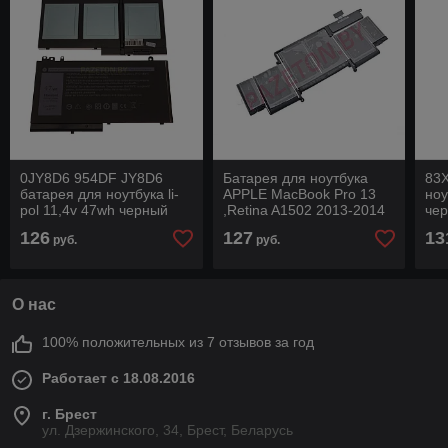
0JY8D6 954DF JY8D6
Батарея для ноутбука
83
батарея для ноутбука li-
APPLE MacBook Pro 13
ноу
pol 11,4v 47wh черный
,Retina A1502 2013-2014
че
li-pol 11,34v 6330mah
126
127
13
руб.
руб.
черный
О нас
100% положительных из 7 отзывов за год
Работает с 18.08.2016
г. Брест
ул. Дзержинского, 34, Брест, Беларусь