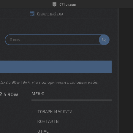
671 отзыв
График работы
Зарядное устройство для ноутбука asus n55 n55s n55sf 5.5x2.5 90w 19v 4,74a под оригинал с силовым кабелем
2.5 90w
ТОВАРЫ И УСЛУГИ
КОНТАКТЫ
О НАС