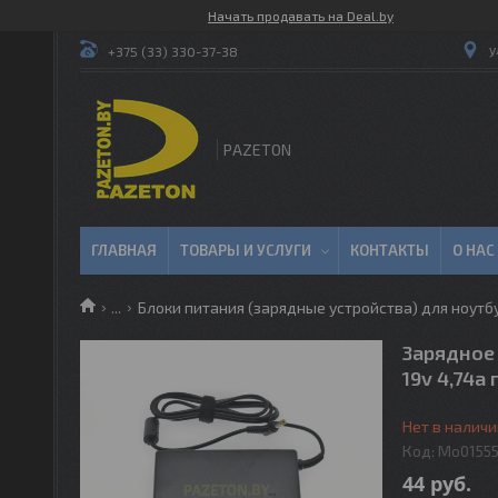
Начать продавать на Deal.by
у
+375 (33) 330-37-38
PAZETON
ГЛАВНАЯ
ТОВАРЫ И УСЛУГИ
КОНТАКТЫ
О НАС
...
Блоки питания (зарядные устройства) для ноутб
Зарядное 
19v 4,74a
Нет в наличи
Код:
Mo0155
44
руб.