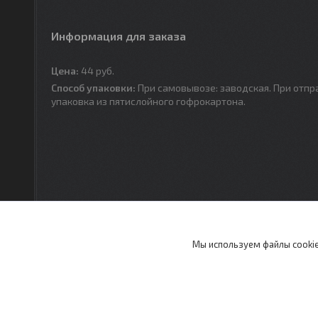
Информация для заказа
Цена:
44
руб.
Способ упаковки:
При самовывозе: заводская. При отпр
упаковка из пятислойного гофрокартона.
Мы используем файлы cookie