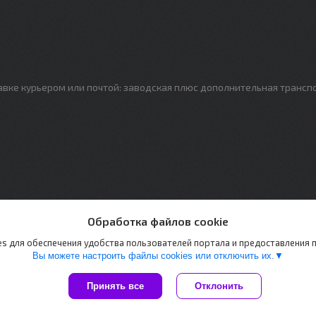
авке курьером или почтой: заводская плюс дополнительная трансп
Обработка файлов cookie
s для обеспечения удобства пользователей портала и предоставления
Вы можете настроить файлы cookies или отключить их.
Принять все
Отклонить
Сайт создан на платформе Deal.by
Политика обработки файлов cookies
PAZETON |
Пожаловаться на контент