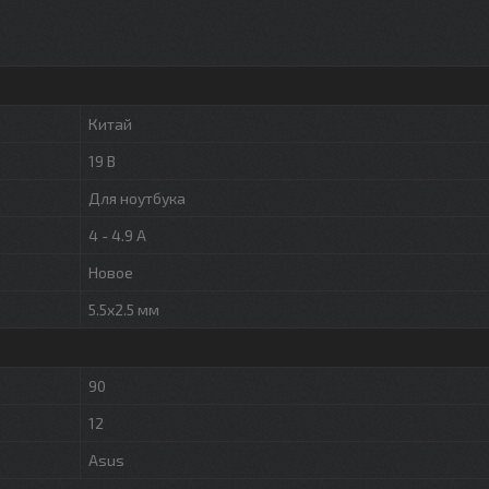
Китай
19 В
Для ноутбука
4 - 4.9 А
Новое
5.5x2.5 мм
90
12
Asus