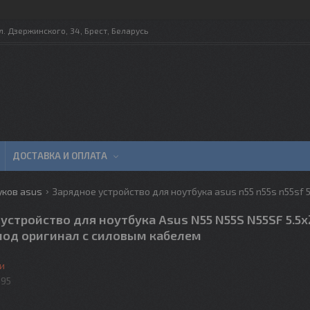
л. Дзержинского, 34, Брест, Беларусь
ДОСТАВКА И ОПЛАТА
уков asus
устройство для ноутбука Asus N55 N55S N55SF 5.5x
 под оригинал с силовым кабелем
и
595