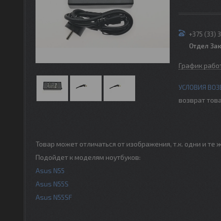
+375 (33) 
Отдел За
График рабо
возврат това
Товар может отличаться от изображения, т.к. одни и т
Подойдет к моделям ноутбуков:
Asus N55
Asus N55S
Asus N55SF