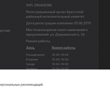
УНП: 290468380
Регистрационный орган: Брестский
районный исполнительный комитет
Дата регистрации компании: 05.06.2019
Местонахождение книги замечаний и
ортная
предложений: ул. Дзержинского, 34
Режим работы:
День
Время работы
Понедельник
10:00-19:00
Вторник
10:00-19:00
Среда
10:00-19:00
Четверг
10:00-19:00
Пятница
10:00-19:00
Суббота
Выходной
Воскресенье
Выходной
 персональных рекомендаций.