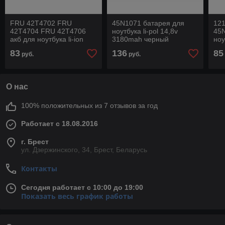
FRU 42T4702 FRU
45N1071 батарея для
12
42T4704 FRU 42T4706
ноутбука li-pol 14,8v
45N
акб для ноутбука li-ion
3180mah черный
ноу
10,8v 4400mah черный
20
83
136
85
руб.
руб.
О нас
100% положительных из 7 отзывов за год
Работает с 18.08.2016
г. Брест
ул. Дзержинского, 34, Брест, Беларусь
Контакты
Сегодня работает с 10:00 до 19:00
Показать весь график работы