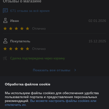
Отзывы о магазине
671 отзыва за всё время
Иван
02.01.2026
Отлично
Покупатель
15.12.2025
Отлично
Сделка подтверждена через корзину
Показать все отзывы
Обработка файлов cookie
О нас
Мы используем файлы cookies для обеспечения удобства
пользователей портала и предоставления персональных
Контакты
рекомендаций.
Вы можете настроить файлы cookies или
отключить их.