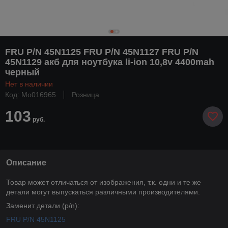
FRU P/N 45N1125 FRU P/N 45N1127 FRU P/N
45N1129 акб для ноутбука li-ion 10,8v 4400mah
черный
Нет в наличии
Код: Mo016965
Розница
103
руб.
Описание
Товар может отличаться от изображения, т.к. одни и те же
детали могут выпускаться различными производителями.
Заменит детали (p/n):
FRU P/N 45N1125