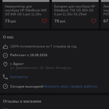
Аккумулятор для
Батарея для ноутбука HP
Акк
ноутбука HP EliteBook 840
EliteBook 755 G5 850 G5
ноу
G5 846 G5 li-pol 11,55v
li-pol 11,55v 54,29wh
P57
50wh черный
черный
че
73
70
67
руб.
руб.
О нас
100% положительных из 7 отзывов за год
Работает с 18.08.2016
г. Брест
ул. Дзержинского, 34, Брест, Беларусь
Контакты
Показать весь график работы
Сегодня выходной
Отзывы о магазине