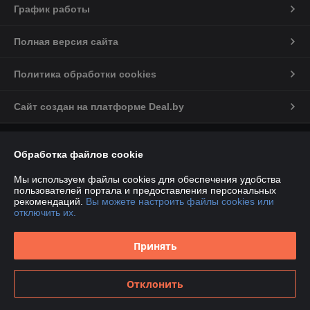
График работы
Полная версия сайта
Политика обработки cookies
Сайт создан на платформе Deal.by
Информация для покупателя
Обработка файлов cookie
Индивидуальный предприниматель:
ИП Марков С.А
224012, РБ, Брестская обл., г. Брест, ул. Дзержинского, д.34, пом.№41
Мы используем файлы cookies для обеспечения удобства
пользователей портала и предоставления персональных
Регистрационный номер ЕГР: 290468380
рекомендаций.
Вы можете настроить файлы cookies или
отключить их.
УНП: 290468380
Регистрационный орган: Брестский районный исполнительный
Принять
комитет
Дата регистрации компании: 05.06.2019
Отклонить
Местонахождение книги жалоб и предложений: ул. Дзержинского, 34