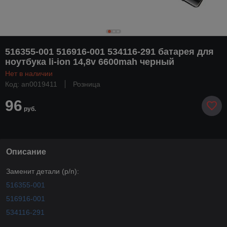
516355-001 516916-001 534116-291 батарея для
ноутбука li-ion 14,8v 6600mah черный
Нет в наличии
Код: an0019411
Розница
96
руб.
Описание
Заменит детали (p/n):
516355-001
516916-001
534116-291