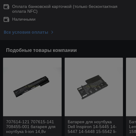
Оплата банковской карточкой (только беcконтактная
оплата NFC)
Наличными
Все условия оплаты
Подобные товары компании
707614-121 707615-141
Батарея для ноутбука
Бат
708455-001 батарея для
Dell Inspiron 14-5445 14-
Len
ноутбука li-ion 14,8v
5447 14-5448 15-5542 li-
15I