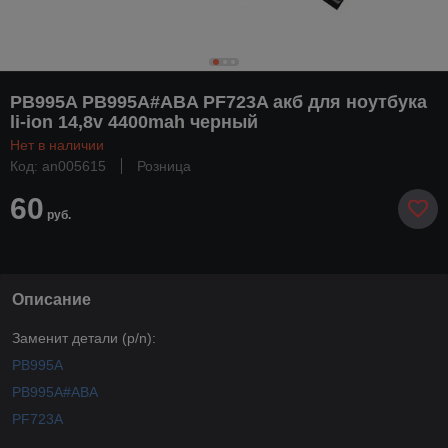
PB995A PB995A#ABA PF723A акб для ноутбука
li-ion 14,8v 4400mah черный
Нет в наличии
Код: an005615
Розница
60
руб.
Описание
Заменит детали (p/n):
PB995A
PB995A#ABA
PF723A