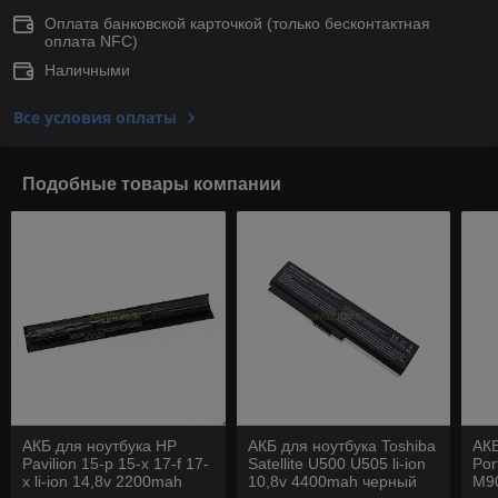
Оплата банковской карточкой (только беcконтактная
оплата NFC)
Наличными
Все условия оплаты
Подобные товары компании
АКБ для ноутбука HP
АКБ для ноутбука Toshiba
АКБ
Pavilion 15-p 15-x 17-f 17-
Satellite U500 U505 li-ion
Po
x li-ion 14,8v 2200mah
10,8v 4400mah черный
M90