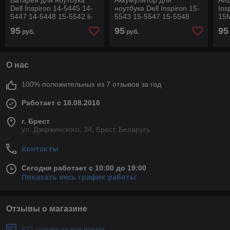
Батарея для ноутбука
Аккумулятор для
АКБ
Dell Inspiron 14-5445 14-
ноутбука Dell Inspiron 15-
Ins
5447 14-5448 15-5542 li-
5543 15-5547 15-5548
15M
pol 11,1v 3950mah
15M-4528S li-pol 11,1v
pol
95
95
95
руб.
руб.
черный
3950mah черный
че
О нас
100% положительных из 7 отзывов за год
Работает с 18.08.2016
г. Брест
ул. Дзержинского, 34, Брест, Беларусь
Контакты
Сегодня работает с 10:00 до 19:00
Показать весь график работы
Отзывы о магазине
671 отзыва за всё время