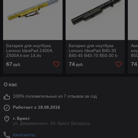
Батарея для ноутбука
Батарея для ноутбука
Акк
Lenovo IdeaPad Z400A
Lenovo IdeaPad B40-30
ноу
Z500A li-ion 14,4v
B40-45 B40-70 B50-30 li-
B50
2600mah черный
ion 14,4v 3100mah
70 
67
74
74
руб.
руб.
черный
31
О нас
100% положительных из 7 отзывов за год
Работает с 18.08.2016
г. Брест
ул. Дзержинского, 34, Брест, Беларусь
Контакты