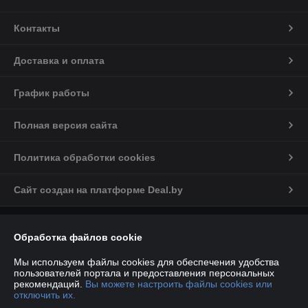
Контакты
Доставка и оплата
График работы
Полная версия сайта
Политика обработки cookies
Сайт создан на платформе Deal.by
Информация для покупателя
Обработка файлов cookie
Индивидуальный предприниматель:
ИП Марков С.А
224012, РБ, Брестская обл., г. Брест, ул. Дзержинского, д.34, пом.№41
Мы используем файлы cookies для обеспечения удобства
пользователей портала и предоставления персональных
Регистрационный номер ЕГР: 290468380
рекомендаций.
Вы можете настроить файлы cookies или
отключить их.
УНП: 290468380