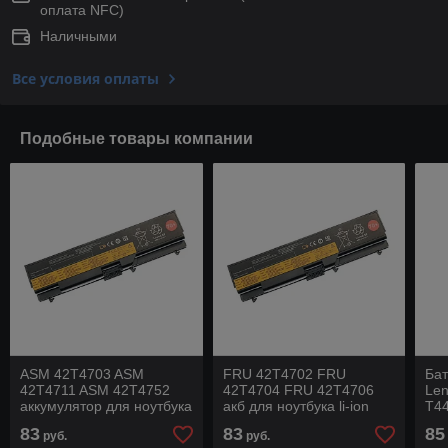
оплата NFC)
Наличными
Все условия оплаты
Подобные товары компании
ASM 42T4703 ASM
FRU 42T4702 FRU
Бат
42T4711 ASM 42T4752
42T4704 FRU 42T4706
Len
аккумулятор для ноутбука
акб для ноутбука li-ion
T44
li-ion 10,8v 4400mah
10,8v 4400mah черный
11,
83
83
85
руб.
руб.
черный