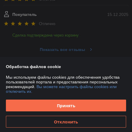
Покупатель
15.12.2025
Отлично
Сделка подтверждена через корзину
Показать все отзывы
Обработка файлов cookie
О нас
Мы используем файлы cookies для обеспечения удобства
пользователей портала и предоставления персональных
Контакты
рекомендаций.
Вы можете настроить файлы cookies или
отключить их.
Доставка и оплата
Принять
График работы
Отклонить
Полная версия сайта