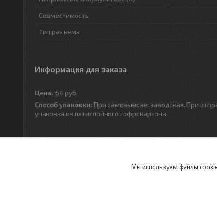
Совместимость
Тип разъема
Информация для заказа
Цена:
64
руб.
Способ упаковки:
При самовывозе: заводская. При отпр
упаковка из пятислойного гофрокартона.
Мы используем файлы cookie