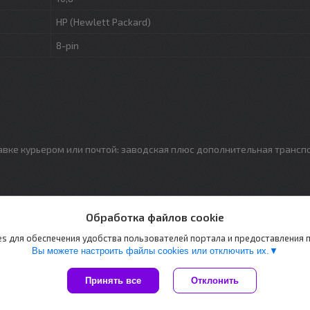
HP (Hewlett Packard)
8-pin
авке курьером или почтой: заводская плюс дополнительная трансп
Обработка файлов cookie
s для обеспечения удобства пользователей портала и предоставления
Вы можете настроить файлы cookies или отключить их.
Принять все
Отклонить
Сайт создан на платформе Deal.by
Политика обработки файлов cookies
PAZETON |
Пожаловаться на контент