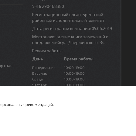
УНП: 290468380
Регистрационный орган: Брестский
районный исполнительный комитет
Дата регистрации компании: 05.06.2019
Местонахождение книги замечаний и
предложений: ул. Дзержинского, 34
Режим работы:
День
Время работы
ортная
Понедельник
10:00-19:00
Вторник
10:00-19:00
Среда
10:00-19:00
Четверг
10:00-19:00
Пятница
10:00-19:00
Суббота
Выходной
Воскресенье
Выходной
 персональных рекомендаций.