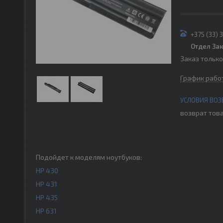
+375 (33) 
Отдел За
Заказ тольк
График рабо
возврат това
Подойдет к моделям ноутбуков:
HP 430
HP 431
HP 435
HP 631