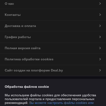
О нас
Контакты
Доставка и оплата
График работы
Полная версия сайта
Политика обработки cookies
Сайт создан на платформе Deal.by
Информация для покупателя
Обработка файлов cookie
Индивидуальный предприниматель:
ИП Марков С.А
224012, РБ, Брестская обл., г. Брест, ул. Дзержинского, д.34, пом.№41
Мы используем файлы cookies для обеспечения удобства
пользователей портала и предоставления персональных
Регистрационный номер ЕГР: 290468380
рекомендаций.
Вы можете настроить файлы cookies или