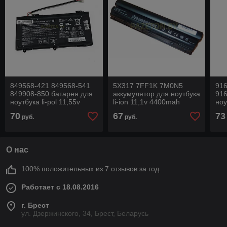
849568-421 849568-541
5X317 7FF1K 7M0N5
916
849908-850 батарея для
аккумулятор для ноутбука
916
ноутбука li-pol 11,55v
li-ion 11,1v 4400mah
ноу
41,5wh черный
черный
55
70
67
73
руб.
руб.
О нас
100% положительных из 7 отзывов за год
Работает с 18.08.2016
г. Брест
ул. Дзержинского, 34, Брест, Беларусь