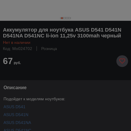
Аккумулятор для ноутбука ASUS D541 D541N
D541NA D541NC li-ion 11,25v 3100mah черный
Нет в наличии
Код: Mo024702
Розница
67
руб.
Описание
Подойдет к моделям ноутбуков:
ASUS D541
ASUS D541N
ASUS D541NA
ASUS D541NC