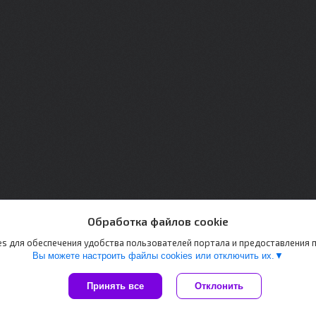
Обработка файлов cookie
s для обеспечения удобства пользователей портала и предоставления
Вы можете настроить файлы cookies или отключить их.
Принять все
Отклонить
Сайт создан на платформе Deal.by
Политика обработки файлов cookies
PAZETON |
Пожаловаться на контент