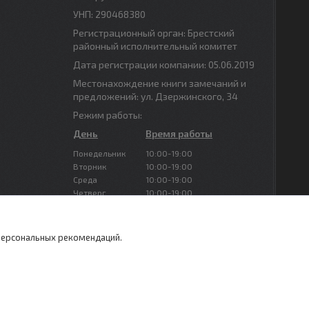
УНП: 290468380
Регистрационный орган: Брестский
районный исполнительный комитет
Дата регистрации компании: 05.06.2019
Местонахождение книги замечаний и
предложений: ул. Дзержинского, 34
Режим работы:
День
Время работы
Понедельник
10:00-19:00
Вторник
10:00-19:00
Среда
10:00-19:00
Четверг
10:00-19:00
Пятница
10:00-19:00
Суббота
Выходной
Воскресенье
Выходной
 персональных рекомендаций.